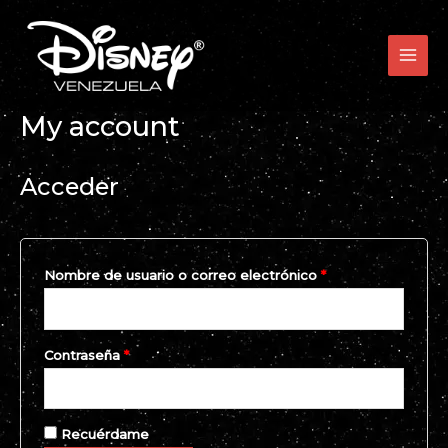
Ir
MAI
al
MEN
contenido
My account
Acceder
Nombre de usuario o correo electrónico
*
Contraseña
*
Recuérdame