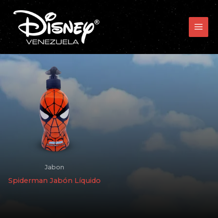
Ir
MAI
al
MEN
contenido
Jabon
Spiderman Jabón Líquido